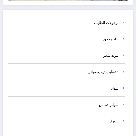
برجولات الطايف
بناء ملاحق
بيوت شعر
تشطيب ترميم مباني
سواتر
سواتر قماش
شبوك