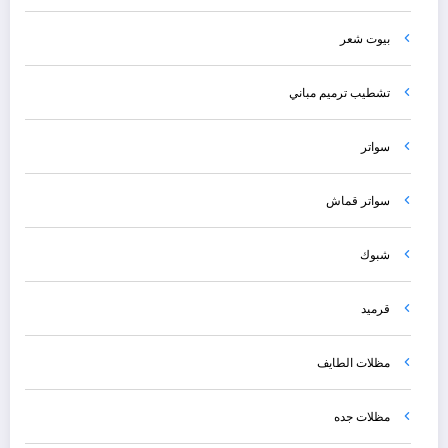
بيوت شعر
تشطيب ترميم مباني
سواتر
سواتر قماش
شبوك
قرميد
مظلات الطايف
مظلات جده