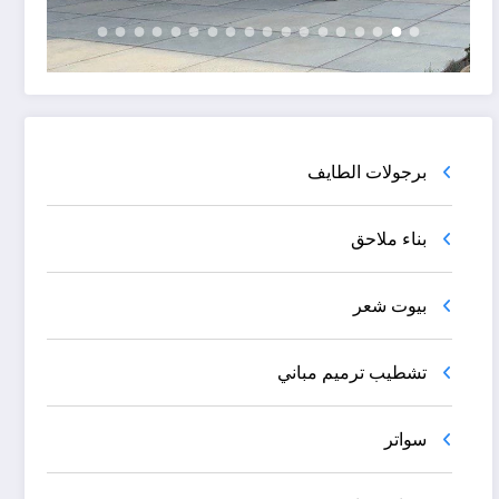
برجولات الطايف
بناء ملاحق
بيوت شعر
تشطيب ترميم مباني
سواتر