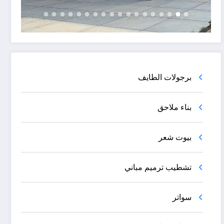
برجولات الطايف
بناء ملاحق
بيوت شعر
تشطيب ترميم مباني
سواتر