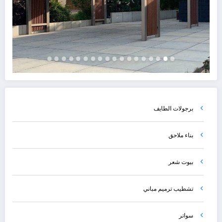
برجولات الطايف
بناء ملاحق
بيوت شعر
تشطيب ترميم مباني
سواتر