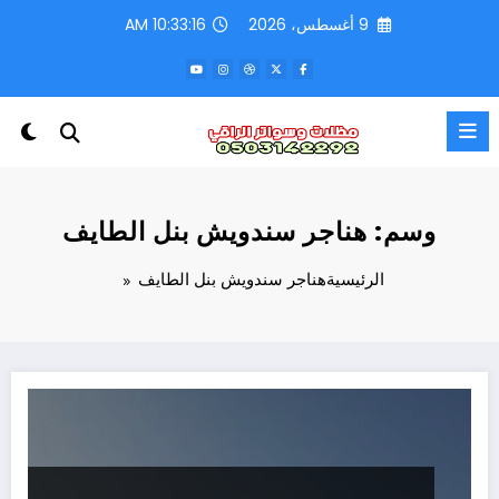
لتجاوز
9 أغسطس، 2026
10:33:16 AM
لى
لمحتوى
وسم: هناجر سندويش بنل الطايف
الرئيسية
هناجر سندويش بنل الطايف