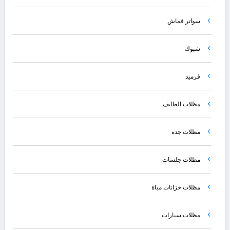
سواتر قماش
شبوك
قرميد
مظلات الطايف
مظلات جده
مظلات جلسات
مظلات خزانات مياة
مظلات سيارات