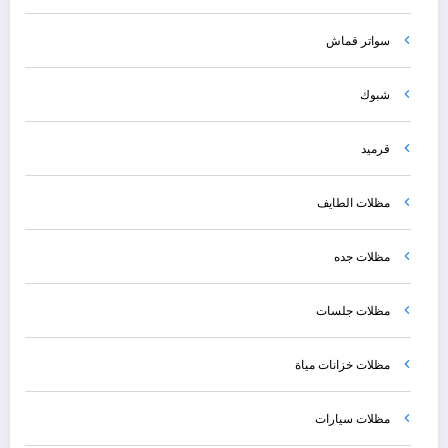
سواتر قماش
شبوك
قرميد
مظلات الطايف
مظلات جده
مظلات جلسات
مظلات خزانات مياة
مظلات سيارات