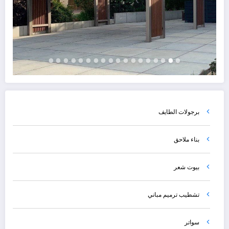
برجولات الطايف
بناء ملاحق
بيوت شعر
تشطيب ترميم مباني
سواتر